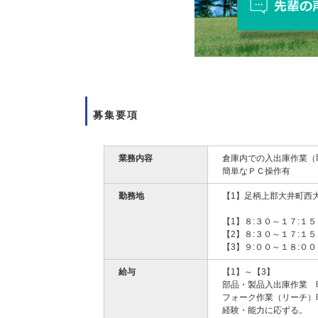
募集要項
業務内容
倉庫内での入出庫作業（
簡単なＰＣ操作有
勤務地
【1】足柄上郡大井町西
【1】８:３０～１７:１
【2】８:３０～１７:１
【3】９:００～１８:０
給与
【1】～【3】
部品・製品入出庫作業 時
フォーク作業（リーチ）時
経験・能力に応ずる。